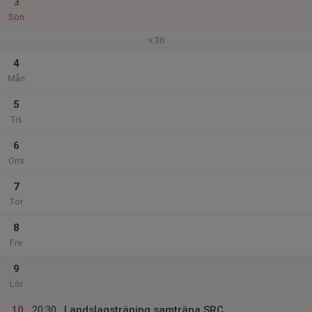
3
Sön
v.36
4
Mån
5
Tis
6
Ons
7
Tor
8
Fre
9
Lör
10
20:30
Landslagsträning samträna SRC