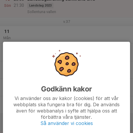
21:30
Sön
Landslag 2023
Sollentuna vallen
v.37
11
Mån
12
Tis
13
Ons
14
Godkänn kakor
Tor
Vi använder oss av kakor (cookies) för att vår
15
webbplats ska fungera bra för dig. De används
Fre
även för webbanalys i syfte att hjälpa oss att
förbättra våra tjänster.
16
Så använder vi cookies
Lör