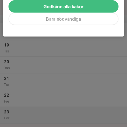
17
Godkänn alla kakor
Sön
Bara nödvändiga
v.38
18
Mån
19
Tis
20
Ons
21
Tor
22
Fre
23
Lör