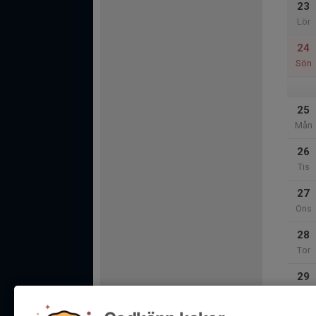
23
Lör
24
Sön
25
Mån
26
Tis
27
Ons
28
Tor
29
Fre