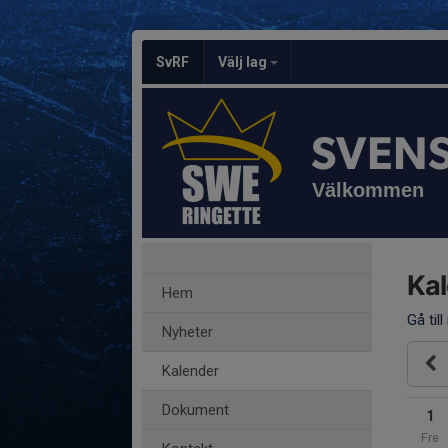
SvRF
Välj lag
SVEN
Välkommen
Ka
Hem
Gå till
Nyheter
Kalender
Dokument
1
Fre