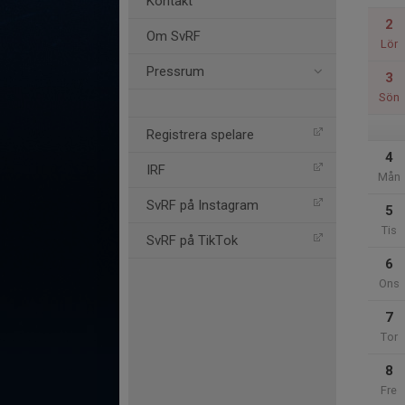
Kontakt
2
Om SvRF
Lör
Pressrum
3
Sön
Registrera spelare
4
IRF
Mån
SvRF på Instagram
5
Tis
SvRF på TikTok
6
Ons
7
Tor
8
Fre