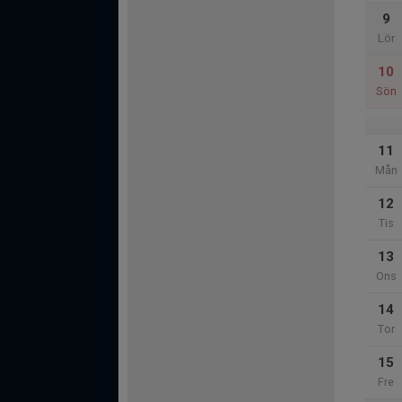
9
Lör
10
Sön
11
Mån
12
Tis
13
Ons
14
Tor
15
Fre