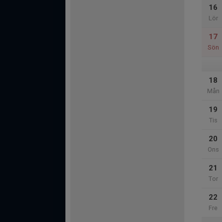
16
Lör
17
Sön
18
Mån
19
Tis
20
Ons
21
Tor
22
Fre