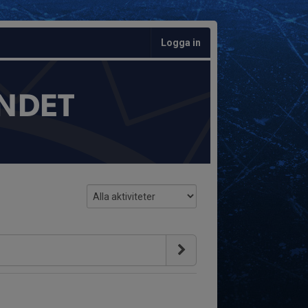
Logga in
NDET