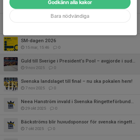
Godkänn alla kakor
10 apr, 14:16
0
Bara nödvändiga
Domarutbildning 18/4 - Anmäl dig här!
18 mar, 15:07
0
SM-dagen 2026
15 mar, 15:46
0
Guld till Sverige i President’s Pool – avgjorde i sudden death!
9 nov 2025
0
Svenska landslaget till final – nu ska pokalen hem!
7 nov 2025
0
Neea Hanström invald i Svenska Ringetteförbundets styrelse
29 okt 2025
0
Bäckströms blir huvudsponsor för svenska ringettelandslaget inför VM i Laht
7 okt 2025
0