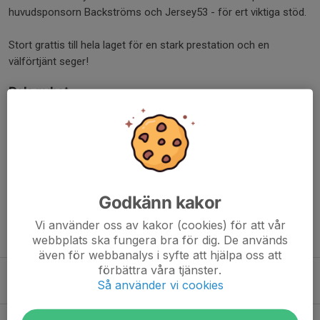
huvudsponsorn Backströms och Jersey53 - för ert viktiga stöd.
Stort grattis till hela laget för en stark prestation och en
välförtjänt seger!
Dela nyhet
Kommentarer
Godkänn kakor
Vi använder oss av kakor (cookies) för att vår
Tidigare nyheter
webbplats ska fungera bra för dig. De används
även för webbanalys i syfte att hjälpa oss att
förbättra våra tjänster.
Svenska Ringetteförbundet kallar till ordinarie förbundsmöte 2026
Så använder vi cookies
28 maj, 21:20
0
Reportage om SKÅs Ringettesatsning i TV4