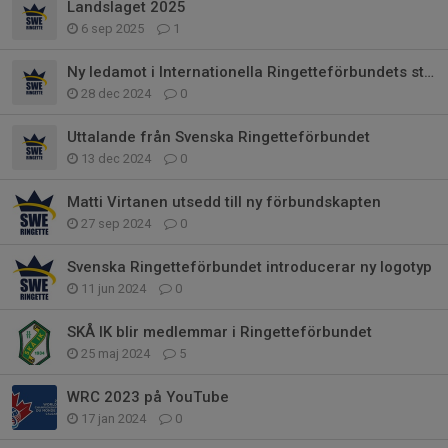
Landslaget 2025
6 sep 2025
1
Ny ledamot i Internationella Ringetteförbundets styrelse
28 dec 2024
0
Uttalande från Svenska Ringetteförbundet
13 dec 2024
0
Matti Virtanen utsedd till ny förbundskapten
27 sep 2024
0
Svenska Ringetteförbundet introducerar ny logotyp
11 jun 2024
0
SKÅ IK blir medlemmar i Ringetteförbundet
25 maj 2024
5
WRC 2023 på YouTube
17 jan 2024
0