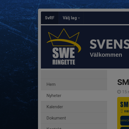
SvRF
Välj lag
SVEN
Välkommen
SM
Hem
15 
Nyheter
Kalender
Dokument