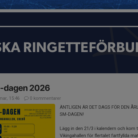
SKA RINGETTEFÖRBU
-dagen 2026
mar, 15:46
0 kommentarer
ÄNTLIGEN ÄR DET DAGS FÖR DEN ÅR
SM-DAGEN!
Lägg in den 21/3 i kalendern och kom ti
Vikingahallen för flertalet fartfyllda m