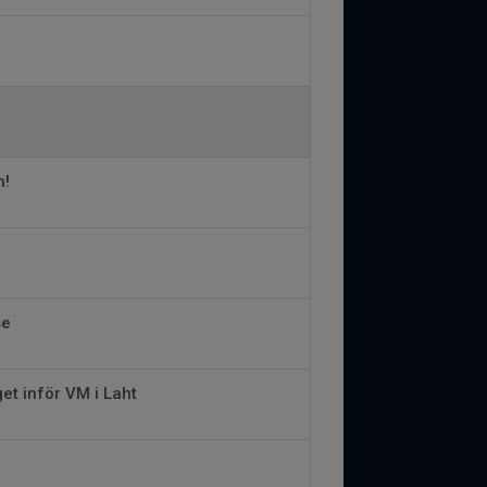
h!
se
et inför VM i Laht