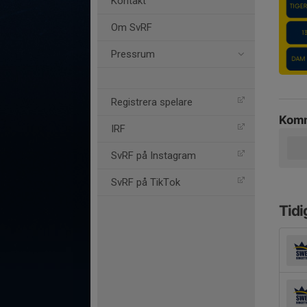
Kontakt
Om SvRF
Pressrum
Registrera spelare
Komm
IRF
SvRF på Instagram
SvRF på TikTok
Tidi