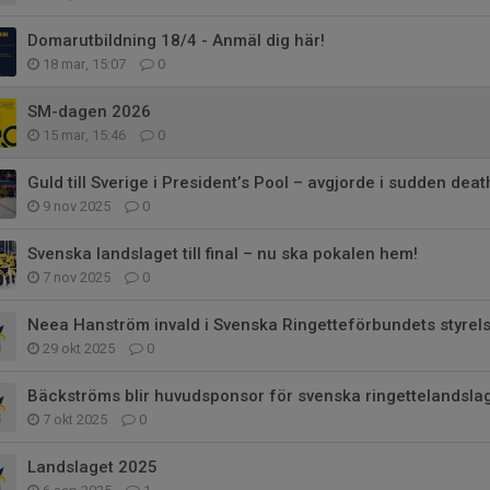
Domarutbildning 18/4 - Anmäl dig här!
18 mar, 15:07
0
SM-dagen 2026
15 mar, 15:46
0
Guld till Sverige i President’s Pool – avgjorde i sudden deat
9 nov 2025
0
Svenska landslaget till final – nu ska pokalen hem!
7 nov 2025
0
Neea Hanström invald i Svenska Ringetteförbundets styrel
29 okt 2025
0
Bäckströms blir huvudsponsor för svenska ringettelandslag
7 okt 2025
0
Landslaget 2025