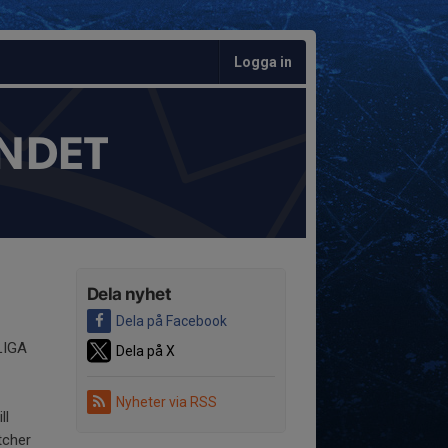
Logga in
NDET
Dela nyhet
Dela på Facebook
LIGA
Dela på X
Nyheter via RSS
ll
atcher