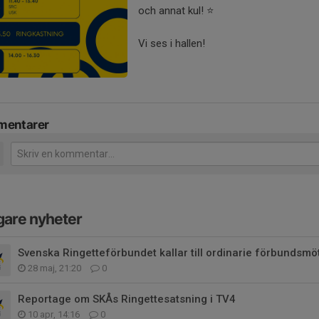
och annat kul! ⭐️
Vi ses i hallen!
entarer
gare nyheter
Svenska Ringetteförbundet kallar till ordinarie förbundsm
28 maj, 21:20
0
Reportage om SKÅs Ringettesatsning i TV4
10 apr, 14:16
0