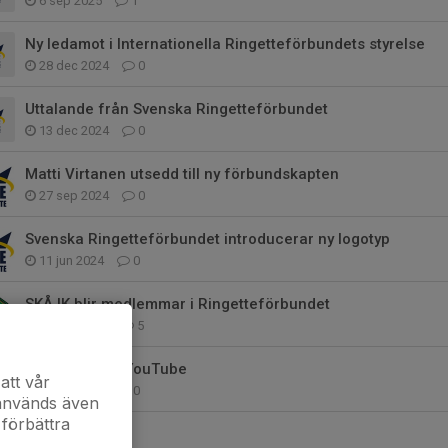
6 sep 2025
1
Ny ledamot i Internationella Ringetteförbundets styrelse
28 dec 2024
0
Uttalande från Svenska Ringetteförbundet
13 dec 2024
0
Matti Virtanen utsedd till ny förbundskapten
27 sep 2024
0
Svenska Ringetteförbundet introducerar ny logotyp
11 jun 2024
0
SKÅ IK blir medlemmar i Ringetteförbundet
25 maj 2024
5
WRC 2023 på YouTube
att vår
17 jan 2024
0
 används även
 förbättra