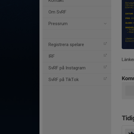
Kontakt
Om SvRF
Pressrum
Registrera spelare
IRF
Länken
SvRF på Instagram
Komm
SvRF på TikTok
Tidi