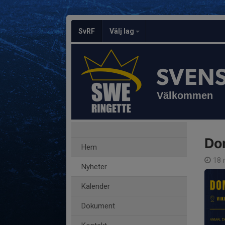
SvRF
Välj lag
SVEN
Välkommen
Dom
Hem
18 
Nyheter
Kalender
Dokument