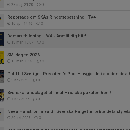
28 maj, 21:20
0
Reportage om SKÅs Ringettesatsning i TV4
10 apr, 14:16
0
Domarutbildning 18/4 - Anmäl dig här!
18 mar, 15:07
0
SM-dagen 2026
15 mar, 15:46
0
Guld till Sverige i President’s Pool – avgjorde i sudden deat
9 nov 2025
0
Svenska landslaget till final – nu ska pokalen hem!
7 nov 2025
0
Neea Hanström invald i Svenska Ringetteförbundets styrel
29 okt 2025
0