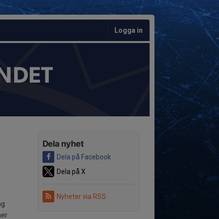
Logga in
NDET
Dela nyhet
Dela på Facebook
Dela på X
Nyheter via RSS
ng
her