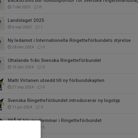
Bäckströms blir huvudsponsor för svenska ringettelandslag
7 okt 2025
0
Landslaget 2025
6 sep 2025
1
Ny ledamot i Internationella Ringetteförbundets styrelse
28 dec 2024
0
Uttalande från Svenska Ringetteförbundet
13 dec 2024
0
Matti Virtanen utsedd till ny förbundskapten
27 sep 2024
0
Svenska Ringetteförbundet introducerar ny logotyp
11 jun 2024
0
SKÅ IK blir medlemmar i Ringetteförbundet
25 maj 2024
5