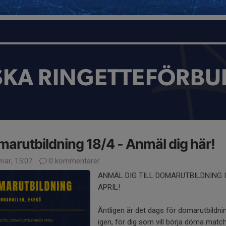
SKA RINGETTEFÖRBU
arutbildning 18/4 - Anmäl dig här!
mar, 15:07
0 kommentarer
ANMÄL DIG TILL DOMARUTBILDNING I
APRIL!
Äntligen är det dags för domarutbildni
igen, för dig som vill börja döma matc