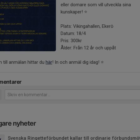
eller domare som vill utveckla sina
kunskaper! ⭐️
Plats: Vikingahallen, Ekerö
Datum: 18/4
Pris: 300kr
Ålder: Från 12 år och uppåt
 till anmälan hittar du
här
! In och anmäl dig idag! ⭐️
entarer
gare nyheter
Svenska Ringetteförbundet kallar till ordinarie förbundsm