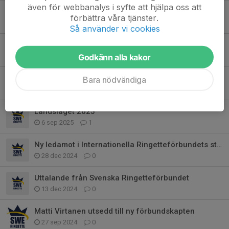
även för webbanalys i syfte att hjälpa oss att
Svenska landslaget till final – nu ska pokalen hem!
förbättra våra tjänster.
7 nov 2025
0
Så använder vi cookies
Neea Hanström invald i Svenska Ringetteförbundets styrelse
29 okt 2025
0
Godkänn alla kakor
Bäckströms blir huvudsponsor för svenska ringettelandslaget inför VM i Laht
Bara nödvändiga
7 okt 2025
0
Landslaget 2025
6 sep 2025
1
Ny ledamot i Internationella Ringetteförbundets styrelse
28 dec 2024
0
Uttalande från Svenska Ringetteförbundet
13 dec 2024
0
Matti Virtanen utsedd till ny förbundskapten
27 sep 2024
0