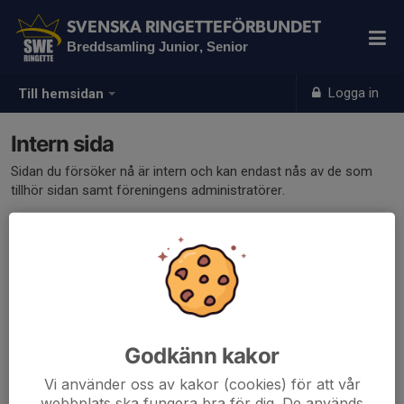
SVENSKA RINGETTEFÖRBUNDET
Breddsamling Junior, Senior
Logga in
Till hemsidan
Intern sida
Sidan du försöker nå är intern och kan endast nås av de som
tillhör sidan samt föreningens administratörer.
Klicka här för att logga in
Godkänn kakor
Vi använder oss av kakor (cookies) för att vår
webbplats ska fungera bra för dig. De används