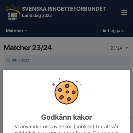
SVENSKA RINGETTEFÖRBUNDET
Landslag 2023
Logga in
Matcher
Matcher 23/24
WRC 2023
Inga matcher inbokade
Godkänn kakor
Vi använder oss av kakor (cookies) för att vår
webbplats ska fungera bra för dig. De används