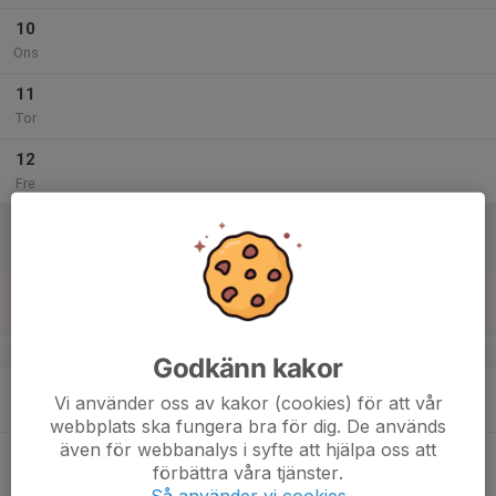
10
Ons
11
Tor
12
Fre
13
Lör
14
Sön
v.29
Godkänn kakor
15
Vi använder oss av kakor (cookies) för att vår
Mån
webbplats ska fungera bra för dig. De används
även för webbanalys i syfte att hjälpa oss att
16
förbättra våra tjänster.
Tis
Så använder vi cookies