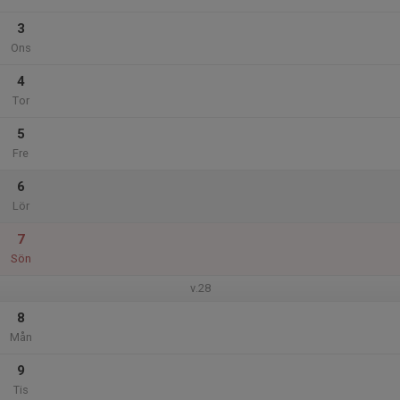
3
Ons
4
Tor
5
Fre
6
Lör
7
Sön
v.28
8
Mån
9
Tis