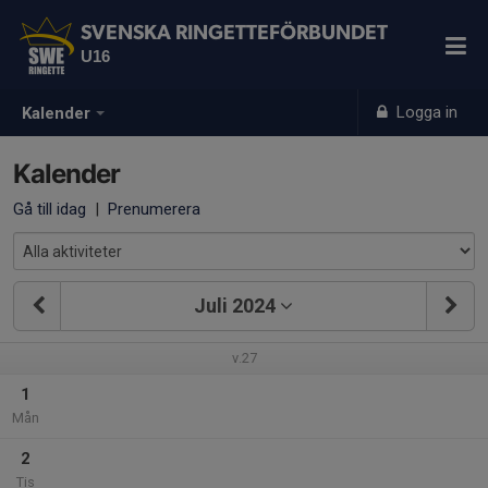
SVENSKA RINGETTEFÖRBUNDET
U16
Logga in
Kalender
Kalender
Gå till idag
|
Prenumerera
Juli 2024
v.27
1
Mån
2
Tis