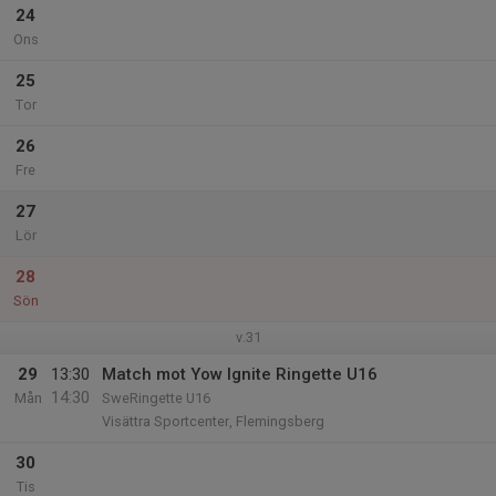
24
Ons
25
Tor
26
Fre
27
Lör
28
Sön
v.31
29
13:30
Match mot Yow Ignite Ringette U16
14:30
Mån
SweRingette U16
Visättra Sportcenter, Flemingsberg
30
Tis