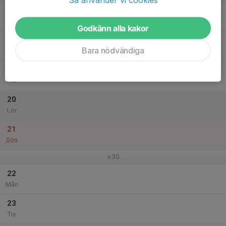
17
Ons
Godkänn alla kakor
18
Bara nödvändiga
Tor
19
Fre
20
Lör
21
Sön
v.30
22
Mån
23
Tis