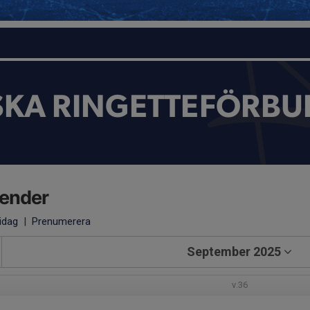
SKA RINGETTEFÖRBU
lender
 idag
|
Prenumerera
September 2025
v.36