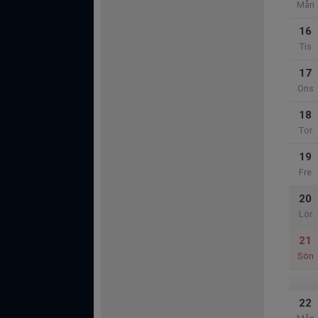
Mån
16
Tis
17
Ons
18
Tor
19
Fre
20
Lör
21
Sön
22