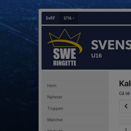
SvRF
U16
SVEN
U16
Ka
Hem
Gå till
Nyheter
Truppen
Matcher
1