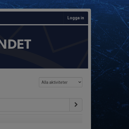
Logga in
NDET